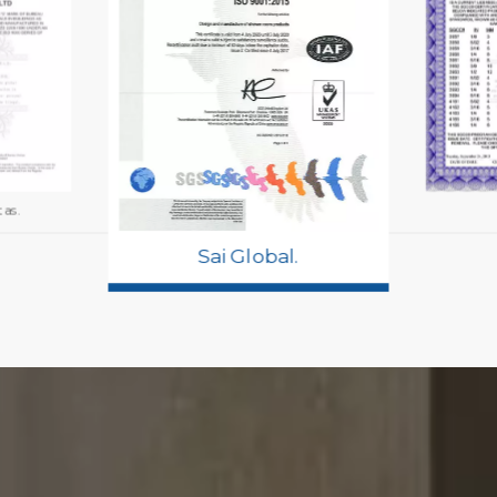
tas.
Sai Global.