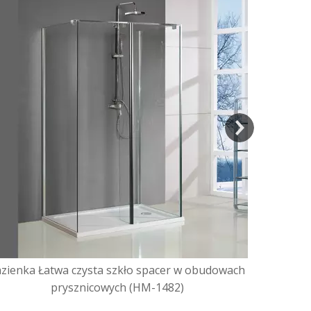
Strona głó
azienka Łatwa czysta szkło spacer w obudowach
prysznicowych (HM-1482)