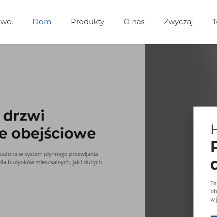
owe.
Dom
Produkty
O nas
Zwyczaj
T
Spacerować pod prysznicem
Akcesoria łazienkowe.
Drzwi prysznicowe