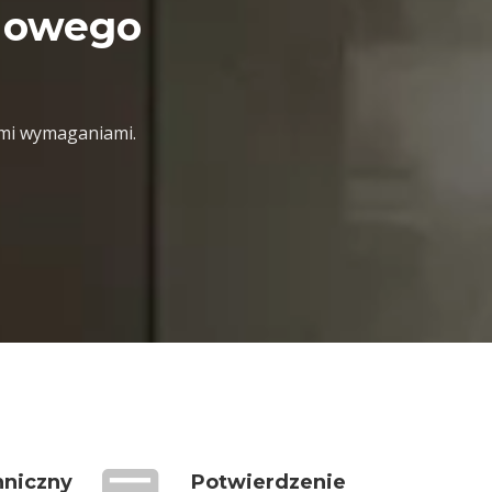
rdowego
mi wymaganiami.
hniczny
Potwierdzenie