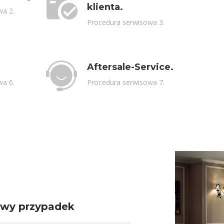
klienta.
wa 2.
Procedura serwisowa 3.
Aftersale-Service.
wa 6.
Procedura serwisowa 7.
owy przypadek