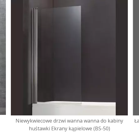
Niewykwiecowe drzwi wanna wanna do kabiny
Ł
huśtawki Ekrany kąpielowe (BS-50)