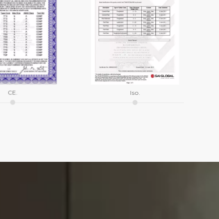
CE.
Iso.